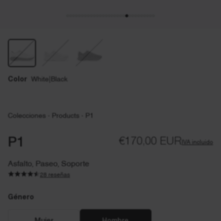
Color
White|Black
Colecciones
·
Products
·
P1
P1
€170,00 EUR
IVA incluido
Asfalto, Paseo, Soporte
28 reseñas
Género
Género
EU