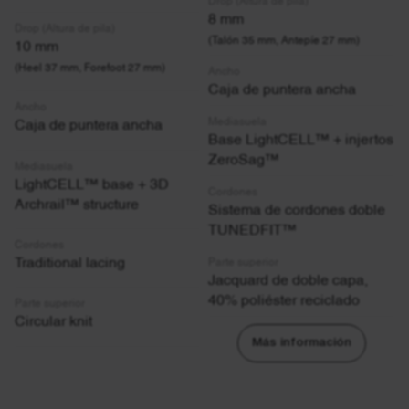
8 mm
Drop (Altura de pila)
(Talón 35 mm, Antepíe 27 mm)
10 mm
(Heel 37 mm, Forefoot 27 mm)
Ancho
Caja de puntera ancha
Ancho
Mediasuela
Caja de puntera ancha
Base LightCELL™ + injertos
ZeroSag™
Mediasuela
LightCELL™ base + 3D
Cordones
Archrail™ structure
Sistema de cordones doble
TUNEDFIT™
Cordones
Parte superior
Traditional lacing
Jacquard de doble capa,
40% poliéster reciclado
Parte superior
Circular knit
Más información