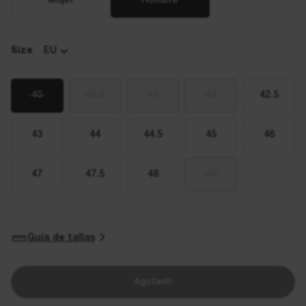
Mujer
Hombre
Size
EU
40
40.5
41
42
42.5
43
44
44.5
45
46
47
47.5
48
49
Guía de tallas
Agotado