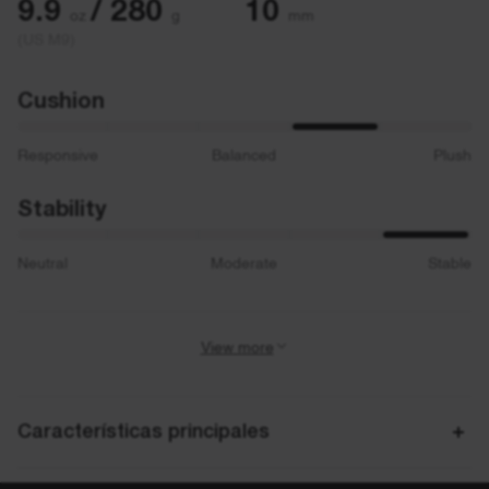
9.9
/ 280
10
oz
g
mm
(US M9)
Cushion
Responsive
Balanced
Plush
Stability
Neutral
Moderate
Stable
View more
Activity
Road Running
Características principales
Best for
Neutral / Overpronation, Everyday Runs, Walking
Tecnología 3D Archrail como solución revolucionaria para mejorar la