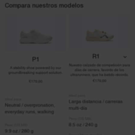
Compara nuestros modelos
R1
P1
Nuestro calzado de competición para
A stability shoe powered by our
días de carrera, favorito de los
groundbreaking support solution.
ultrarunners, que ha batido récords.
€170,00
€170,00
Ideal para
Ideal para
Larga distancia / carreras
Neutral / overpronation,
multi-día
everyday runs, walking
Peso (US M9)
8.5 oz / 240 g
Peso (US M9)
9.9 oz / 280 g
Drop (Altura de pila)