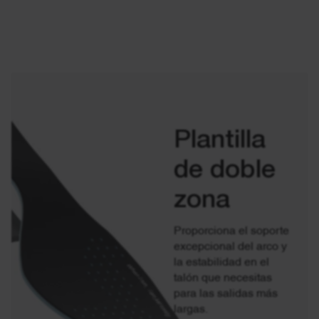
Plantilla
de doble
zona
Proporciona el soporte
excepcional del arco y
la estabilidad en el
talón que necesitas
para las salidas más
largas.