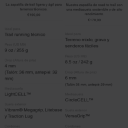
La zapatilla de trail ligera y ágil para
Nuestra zapatilla de road-to-trail con
terrenos técnicos.
una mediasuela sostenible y de alto
rendimiento.
€190,00
€170,00
Ideal para
Ideal para
Trail running técnico
Terreno mixto, grava y
Peso (US M9)
senderos fáciles
9 oz / 255 g
Peso (US M9)
Drop (Altura de pila)
8.5 oz / 242 g
4 mm
(Talón: 36 mm, antepié: 32
Drop (Altura de pila)
6 mm
mm)
(Talón 35 mm, antepié 29 mm)
Mediasuela
LightCELL™
Mediasuela
CircleCELL™
Suela exterior
Vibram® Megagrip, Litebase
Suela exterior
VersaGrip™
y Traction Lug
Cordones
Cordones