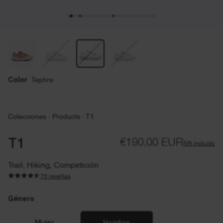
Color
Tephra
Colecciones
·
Products
·
T1
T1
€190,00 EUR
IVA incluido
Trail, Hiking, Competición
73 reseñas
Género
Género
EU