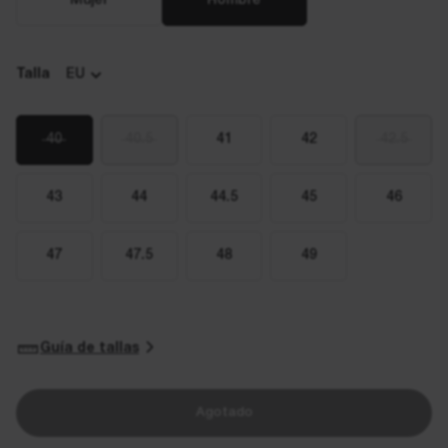
Mujer
Hombre
Talla
EU
40
40.5
41
42
42.5
43
44
44.5
45
46
47
47.5
48
49
Guía de tallas
Agotado