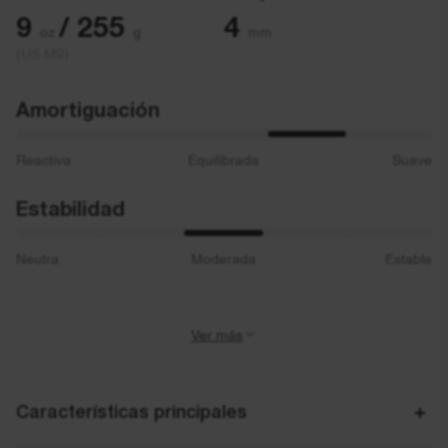
9
/ 255
4
oz
g
mm
(US M9)
Amortiguación
Reactiva
Equilibrada
Suave
Estabilidad
Neutra
Moderada
Estable
Ver más
Actividad
Trail Running
Características principales
Ideal para
Trail running técnico