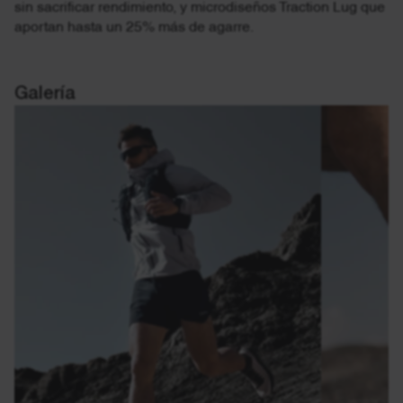
sin sacrificar rendimiento, y microdiseños Traction Lug que
aportan hasta un 25% más de agarre.
Galería